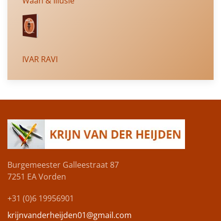
Waan & Illusie
IVAR RAVI
Burgemeester Galleestraat 87
7251 EA
Vorden
+31 (0)6 19956901
krijnvanderheijden01@gmail.com