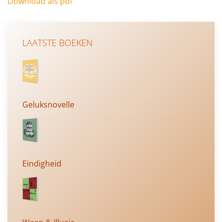
Download als pdf
LAATSTE BOEKEN
Geluksnovelle
Eindigheid