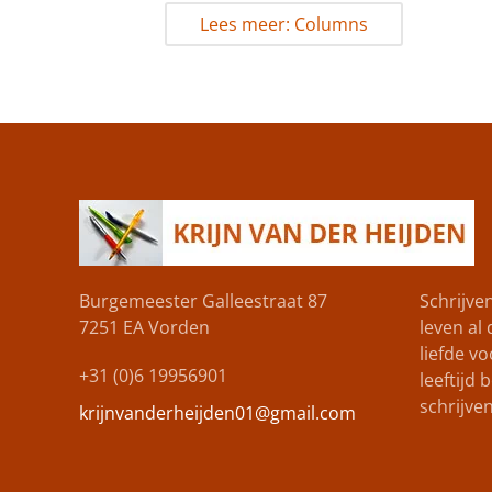
Lees meer: Columns
Burgemeester Galleestraat 87
Schrijven
7251 EA
Vorden
leven al
liefde vo
+31 (0)6 19956901
leeftijd
schrijve
krijnvanderheijden01@gmail.com