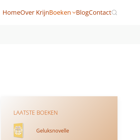
Home
Over Krijn
Boeken
Blog
Contact
LAATSTE BOEKEN
Geluksnovelle