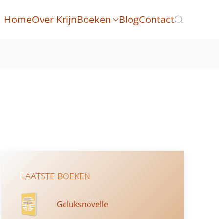
Home
Over Krijn
Boeken
Blog
Contact
LAATSTE BOEKEN
Geluksnovelle