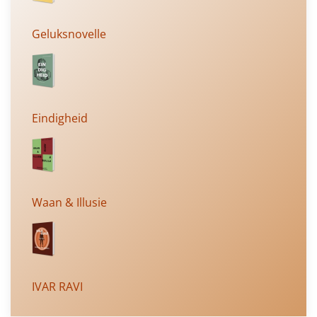
Geluksnovelle
Eindigheid
Waan & Illusie
IVAR RAVI