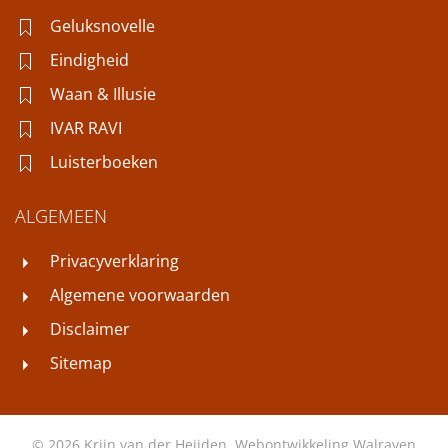
Geluksnovelle
Eindigheid
Waan & Illusie
IVAR RAVI
Luisterboeken
ALGEMEEN
Privacyverklaring
Algemene voorwaarden
Disclaimer
Sitemap
©
2026
Krijn van der Heijden. Webontwikkeling
Walraven